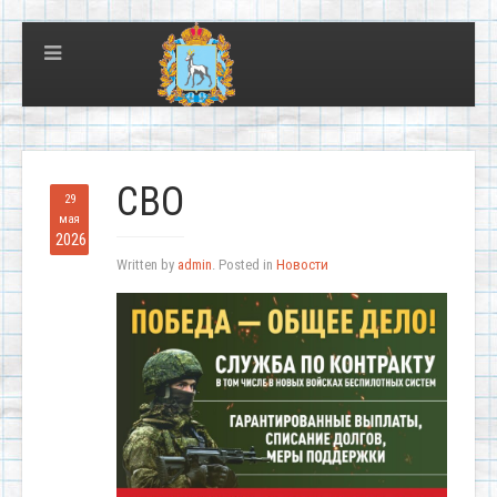
СВО
29
мая
2026
Written by
admin
. Posted in
Новости