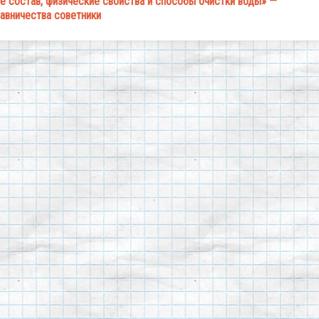
 её состав, физические свойства и способы очистки воды» —
авничества советники