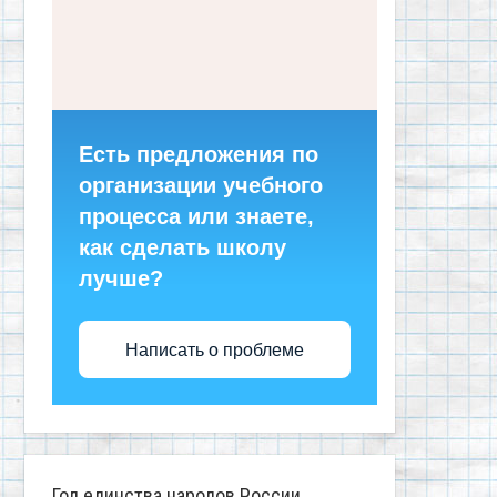
Есть предложения по
организации учебного
процесса или знаете,
как сделать школу
лучше?
Написать о проблеме
Год единства народов России