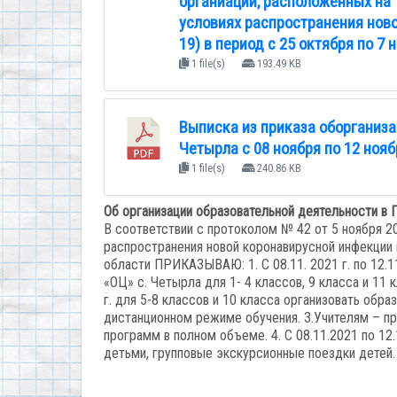
органиаций, расположенных на 
условиях распространения нов
19) в период с 25 октября по 7 
1 file(s)
193.49 KB
Выписка из приказа оборганиза
Четырла с 08 ноября по 12 нояб
1 file(s)
240.86 KB
Об организации образовательной деятельности в
В соответствии с протоколом № 42 от 5 ноября 
распространения новой коронавирусной инфекции
области ПРИКАЗЫВАЮ: 1. С 08.11. 2021 г. по 12.
«ОЦ» с. Четырла для 1- 4 классов, 9 класса и 11 
г. для 5-8 классов и 10 класса организовать обр
дистанционном режиме обучения. 3.Учителям – п
программ в полном объеме. 4. С 08.11.2021 по 1
детьми, групповые экскурсионные поездки детей.