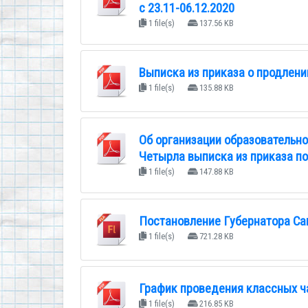
с 23.11-06.12.2020
1 file(s)
137.56 KB
Выписка из приказа о продлени
1 file(s)
135.88 KB
Об организации образовательно
Четырла выписка из приказа по 
1 file(s)
147.88 KB
Постановление Губернатора Са
1 file(s)
721.28 KB
График проведения классных ч
1 file(s)
216.85 KB