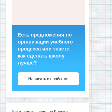
Есть предложения по
организации учебного
процесса или знаете,
как сделать школу
лучше?
Написать о проблеме
Год единства народов России