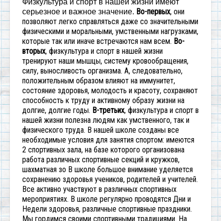
Физкультура и спорт в нашей жизни имеют
Во-первых
, они
серьезное и важное значение.
позволяют легко справляться даже со значительными
физическими и моральными, умственными нагрузками,
которые так или иначе встречаются нам всем.
Во-
вторых
, физкультура и спорт в нашей жизни
тренируют наши мышцы, систему кровообращения,
силу, выносливость организма. А, следовательно,
положительным образом влияют на иммунитет,
состояние здоровья, молодость и красоту, сохраняют
способность к труду и активному образу жизни на
долгие, долгие годы.
В-третьих
, физкультура и спорт в
нашей жизни полезна людям как умственного, так и
физического труда.
В нашей школе созданы все
необходимые условия для занятия спортом: имеются
2 спортивных зала, на базе которого организована
работа различных спортивные секций и кружков,
шахматная зо
В школе большое внимание уделяется
сохранению здоровья учеников, родителей и учителей.
Все активно участвуют в различных спортивных
мероприятиях. В школе регулярно проводятся Дни и
Недели здоровья, различные спортивные праздники.
Мы гордимся своими спортивными традициями. На