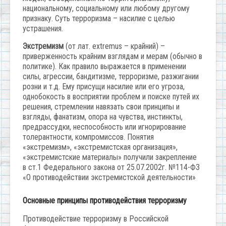
национальному, социальному или любому другому
признаку. Суть терроризма – насилие с целью
устрашения.
Экстремизм
(от лат. extremus – крайний) –
приверженность крайним взглядам и мерам (обычно в
политике). Как правило выражается в применении
силы, агрессии, бандитизме, терроризме, разжигании
розни и т.д. Ему присущи насилие или его угроза,
однобокость в восприятии проблем и поиске путей их
решения, стремлении навязать свои принципы и
взгляды, фанатизм, опора на чувства, инстинкты,
предрассудки, неспособность или игнорирование
толерантности, компромиссов. Понятия
«экстремизм», «экстремистская организация»,
«экстремистские материалы» получили закрепление
в ст.1 Федерального закона от 25.07.2002г. №114-ФЗ
«О противодействии экстремистской деятельности»
Основные принципы противодействия терроризму
Противодействие терроризму в Российской