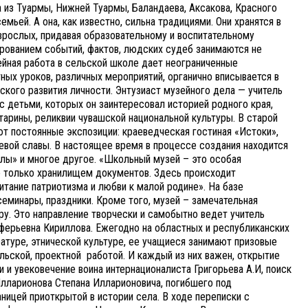
а из Туармы, Нижней Туармы, Баландаева, Аксакова, Красного
мьей. А она, как известно, сильна традициями. Они хранятся в
взрослых, придавая образовательному и воспитательному
рованием событий, фактов, людских судеб занимаются не
зейная работа в сельской школе дает неограниченные
ых уроков, различных мероприятий, органично вписывается в
ского развития личности. Энтузиаст музейного дела — учитель
с детьми, которых он заинтересовал историей родного края,
тарины, реликвии чувашской национальной культуры. В старой
т постоянные экспозиции: краеведческая гостиная «Истоки»,
оевой славы. В настоящее время в процессе создания находится
лы» и многое другое. «Школьный музей – это особая
не только хранилищем документов. Здесь происходит
тание патриотизма и любви к малой родине».
На базе
еминары, праздники. Кроме того, музей – замечательная
у. Это направление творчески и самобытно ведет учитель
ферьевна Кириллова. Ежегодно на областных и республиканских
ратуре, этнической культуре, ее учащиеся занимают призовые
ьской, проектной работой. И каждый из них важен, открытие
 и увековечение воина интернационалиста Григорьева А.И, поиск
лларионова Степана Илларионовича, погибшего под
ницей приоткрытой в истории села. В ходе переписки с