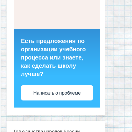
Есть предложения по
организации учебного
процесса или знаете,
как сделать школу
лучше?
Написать о проблеме
Год единства народов России