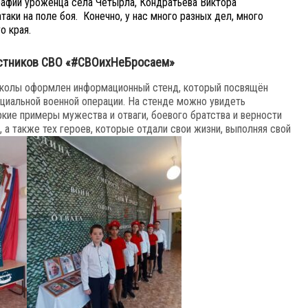
афии уроженца села Четырла, Кондратьева Виктора
таки на поле боя.
Конечно, у нас много разных дел, много
о края.
стников СВО
«#СВОихНеБросаем»
 школы оформлен информационный стенд, который посвящён
циальной военной операции. На стенде можно увидеть
ркие примеры мужества и отваги, боевого братства и верности
 а также тех героев, которые отдали свои жизни, выполняя свой