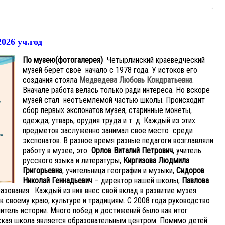
026 уч.год
По музею(фотогалерея)
Четырлинский краеведческий
музей берет своё начало с 1978 года. У истоков его
создания стояла
Медведева Любовь Кондратьевна
.
Вначале работа велась только ради интереса. Но вскоре
музей стал неотъемлемой частью школы. Происходит
сбор первых экспонатов музея, старинные монеты,
одежда, утварь, орудия труда и т. д. Каждый из этих
предметов заслуженно занимал свое место среди
экспонатов. В разное время разные педагоги возглавляли
работу в музее, это
Орлов Виталий Петрович
, учитель
русского языка и литературы,
Киргизова Людмила
Григорьевна
, учительница географии и музыки,
Сидоров
Николай Геннадьевич
– директор нашей школы,
Павлова
азования. Каждый из них внес свой вклад в развитие музея.
к своему краю, культуре и традициям. С 2008 года руководство
итель истории.
Много побед и достижений было как итог
ская школа является образовательным центром. Помимо детей