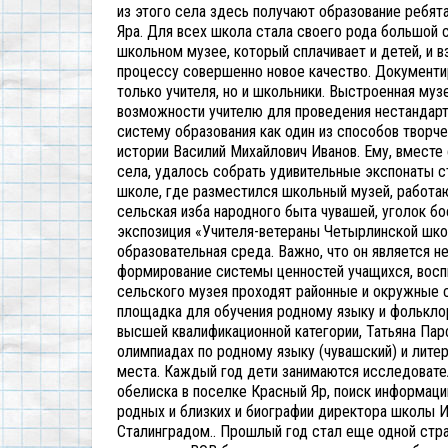
из этого села здесь получают образование ребят
Яра. Для всех школа стала своего рода большой се
школьном музее, который сплачивает и детей, и 
процессу совершенно новое качество.
Документи
только учителя, но и школьники. Выстроенная му
возможности учителю для проведения нестандартн
систему образования как один из способов творче
истории Василий Михайлович Иванов. Ему, вместе 
села, удалось собрать удивительные экспонаты с
школе, где разместился школьный музей, работаю
сельская изба народного быта чувашей, уголок б
экспозиция «Учителя-ветераны Четырлинской шко
образовательная среда. Важно, что он является 
формирование системы ценностей учащихся, воспи
сельского музея проходят районные и окружные с
площадка для обучения родному языку и фольклор
высшей квалификационной категории, Татьяна Пар
олимпиадах по родному языку (чувашский) и лите
места.
Каждый год дети занимаются исследовател
обелиска в поселке Красный Яр, поиск информации
родных и близких и биографии директора школы И
Сталинградом.. Прошлый год стал еще одной стра