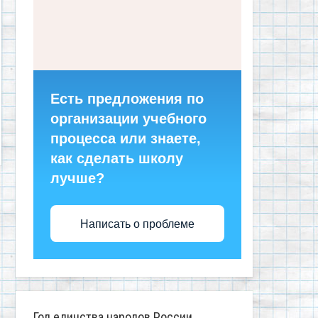
Есть предложения по
организации учебного
процесса или знаете,
как сделать школу
лучше?
Написать о проблеме
Год единства народов России