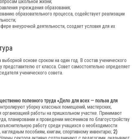
вопросам школьной жизни;
равления учреждения образования;
ванию образовательного процесса, содействует реализации
льности;
сфере внеурочной деятельности, создает условия для их
тура
 выборной основе сроком на один год. В состав ученического
му представителю от класса. Совет самостоятельно определяет
седателя ученического совета.
щественно полезного труда «Дело для всех — польза для
онтролируют уборку классных помещений, мастерских,
я организацией работы на пришкольном участке. Принимают
уда, планировании и проведении месячников по благоустройству
азъяснительную работу среди учащихся о необходимости
 наглядным пособиям, книгам, спортивному инвентарю;
2)
Члены сектора активно сотрудничают с педагогами, оказывают