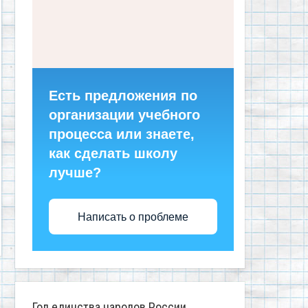
Есть предложения по
организации учебного
процесса или знаете,
как сделать школу
лучше?
Написать о проблеме
Год единства народов России