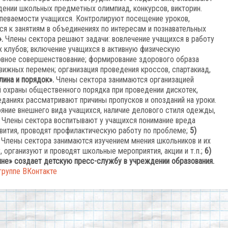
дении школьных предметных олимпиад, конкурсов, викторин.
спеваемости учащихся. Контролируют посещение уроков,
ся к занятиям в объединениях по интересам и познавательных
.
Члены сектора решают задачи: вовлечение учащихся в работу
х клубов; включение учащихся в активную физическую
ховное совершенствование; формирование здорового образа
вижных перемен; организация проведения кроссов, спартакиад,
лина и порядок».
Члены сектора занимаются организацией
 охраны общественного порядка при проведении дискотек,
еданиях рассматривают причины пропусков и опозданий на уроки.
яние внешнего вида учащихся, наличие делового стиля одежды,
). Члены сектора воспитывают у учащихся понимание вреда
звития, проводят профилактическую работу по проблеме;
5)
Члены сектора занимаются изучением мнения школьников и их
 организуют и проводят школьные мероприятия, акции и т. п.;
6)
не» создает детскую пресс-­службу в учреждении образования.
группе ВКонтакте