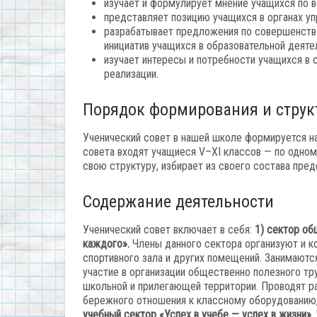
изучает и формулирует мнение учащихся по 
представляет позицию учащихся в органах уп
разрабатывает предложения по совершенство
инициатив учащихся в образовательной деяте
изучает интересы и потребности учащихся в 
реализации.
Порядок формирования и струк
Ученический совет в нашей школе формируется на
совета входят учащиеся V–XI классов — по одно
свою структуру, избирает из своего состава пред
Содержание деятельности
Ученический совет включает в себя:
1) сектор об
каждого».
Члены данного сектора организуют и к
спортивного зала и других помещений. Занимаютс
участие в организации общественно ­полезного тр
школьной и прилегающей территории. Проводят р
бережного отношения к классному оборудованию,
учебный сектор «Успех в учебе — успех в жизни».