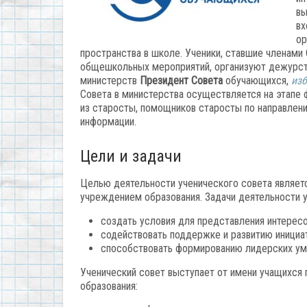
вы
вх
ор
пространства в школе. Ученики, ставшие членами 
общешкольных мероприятий, организуют дежурств
министерств
Президент Совета
обучающихся,
из
Совета в министерства осуществляется на этапе 
из старосты, помощников старосты по направлени
информации.
Цели и задачи
Целью деятельности ученического совета являетс
учреждением образования. Задачи деятельности у
создать условия для представления интерес
содействовать поддержке и развитию инициа
способствовать формированию лидерских уме
Ученический совет выступает от имени учащихся
образования: