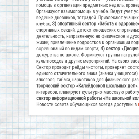
помощь в организации предметных недель, прове
Организуют взаимопомощь в учебе. Ведут учет у
ведение дневников, тетрадей. Привлекают учащих
клубах;
3) спортивный сектор «Забота о здоровье»
спортивных секций, детско-­юношеских спортивны
деятельность, направленную на физическое и ду
жизни; привлечение подростков к организации под
соревнований по видам спорта;
4) сектор «Дисцип
дежурства по школе. Формируют группы патрулей
культпоходов и других мероприятий. На своих зас
Сектор проводит рейды чистоты, проверяет состо
единого отличительного знака (значка учащегося
алкоголя, табака, наркотиков для физического ра
творческий сектор «Калейдоскоп школьных дел».
интересов, планируют культурно-­массовую работу,
сектор информационной работы «На школьной вол
Новости совета обучающихся всегда доступны в