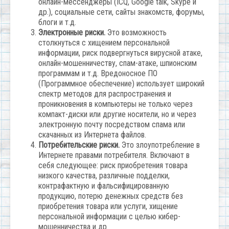
онлайн-мессенджеры (ICQ, Google talk, Skype и
др.), социальные сети, сайты знакомств, форумы,
блоги и т.д.
Электронные риски.
Это возможность
столкнуться с хищением персональной
информации, риск подвергнуться вирусной атаке,
онлайн-мошенничеству, спам-атаке, шпионским
программам и т.д. Вредоносное ПО
(Программное обеспечение) использует широкий
спектр методов для распространения и
проникновения в компьютеры не только через
компакт-диски или другие носители, но и через
электронную почту посредством спама или
скачанных из Интернета файлов.
Потребительские риски.
Это злоупотребление в
Интернете правами потребителя. Включают в
себя следующее: риск приобретения товара
низкого качества, различные подделки,
контрафактную и фальсифицированную
продукцию, потерю денежных средств без
приобретения товара или услуги, хищение
персональной информации с целью кибер-
мошенничества и др.