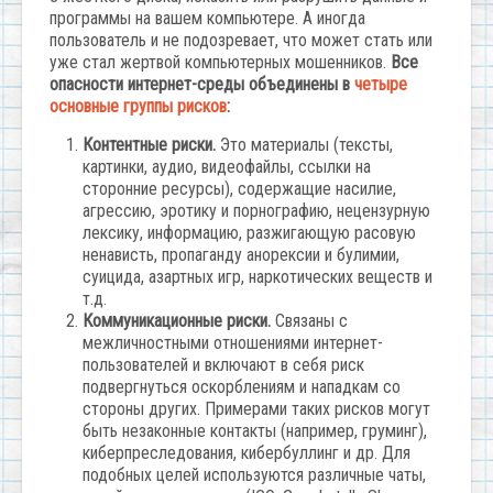
программы на вашем компьютере. А иногда
пользователь и не подозревает, что может стать или
уже стал жертвой компьютерных мошенников.
Все
опасности интернет-среды объединены в
четыре
основные группы рисков
:
Контентные риски.
Это материалы (тексты,
картинки, аудио, видеофайлы, ссылки на
сторонние ресурсы), содержащие насилие,
агрессию, эротику и порнографию, нецензурную
лексику, информацию, разжигающую расовую
ненависть, пропаганду анорексии и булимии,
суицида, азартных игр, наркотических веществ и
т.д.
Коммуникационные риски.
Связаны с
межличностными отношениями интернет-
пользователей и включают в себя риск
подвергнуться оскорблениям и нападкам со
стороны других. Примерами таких рисков могут
быть незаконные контакты (например, груминг),
киберпреследования, кибербуллинг и др. Для
подобных целей используются различные чаты,