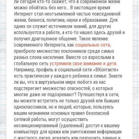
ли сегодня кто-то скажет, что в современной жизни
можно обойтись без него… В настоящее время
Интернет стал неотъемлемой частью повседневной
жизни, бизнеса, политики, науки и образования. Для
одних он служит источником знаний, для других
используется в работе, а кто-то нашел здесь друзей и
получил драгоценное общение. Такое явление
современного Интернета, как
социальные сети
,
приобрело множество поклонников среди самых
разных слоев населения. Вместе со взрослыми в
глобальную сеть
устремили свое внимание и дети
.
Например, профиль в социальной сети «ВКонтакте»
есть практически у каждого ребенка в семье. Знаете
ли вы, что в виртуальном мире любого из нас
подстерегает множество опасностей, о которых
многие даже не подозревают? Путешествуя в сети,
вы можете встретить не только друзей или бывших
одноклассников, но и людей, которые, пользуясь
вашим незнанием основных правил безопасной
сетевой работы, могут осуществить
несанкционированный (удаленный) доступ к вашему
компьютеру для кражи или уничтожения информации
с жесткого диска, исказить или разрушить данные и