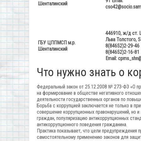
91
Email:
Шенталинский
cso42@socio.samr
446910, ж/д ст. 
Льва Толстого, 5
ГБУ ЦППМСП м.р.
8(84652)2-29-46
Шенталинский
8(84652)2-16-81
Email
:
cpms
_
shn
Что нужно знать о к
Федеральный закон от 25.12.2008 № 273-ФЗ «О пр
на формирование в обществе негативного отноше
деятельности государственных органов по повыш
Борьба с коррупцией заключается не только в пр
совершение коррупционных правонарушений, но и 
граждан, популяризацию антикоррупционных станд
антикоррупционного поведения гражданина.
Практика показывает, что цели предупреждения 
самостоятельному применению законов для защиты