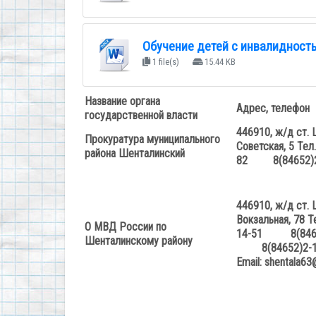
Обучение детей с инвалидност
1 file(s)
15.44 KB
Название органа
Адрес, телефон
государственной власти
446910, ж/д ст. 
Прокуратура муниципального
Советская, 5
Тел
района Шенталинский
82
8(84652)2
446910, ж/д ст. 
Вокзальная, 78
Т
О МВД России по
14-51
8(84652
Шенталинскому району
8(84652)2-1
Email
:
shentala
63