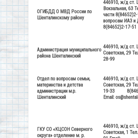
446910, ж/д ст. 
Вокзальная, 63
Т
ОГИБДД О МВД России по
части 8(84652)2-
Шенталинскому району
вопросам ИАЗ и
8(84652)2-17-51
446910, ж/д ст. 
Администрация муниципального
Советская, 29
Те
района Шенталинский
28-99
Отдел по вопросам семьи,
446910, ж/д ст. 
материнства и детства
Советская, 29
Те
администрации м.р.
19-33
8(84652
Шенталинский
Email
:
os
@
shental
446910, ж/д ст. 
ГКУ СО «КЦСОН Северного
Советская, 1
Тел
округа» отделение м. р.