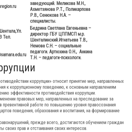
заведующий.
Меликова М.Н.,
egion.ru
Ахметзянова Р.Т., Поликарпова
Р.В., Сенюкова Н.А. –
специалисты.
Бедрина Светлана Евгеньевна –
Шентала,
Ул.
директор ГБУ ЦППМСП м.р.
3
Тел.
Шенталинский.
Игнатьева Т.В.,
Немова С.Н. – социальные
педагоги.
Артюхина О.Н., Анкина
@
samara
.
edu
.
ru
Т.Н. – педагоги-психологи.
оррупции
отиводействии коррупции» относит принятие мер, направленных
ния к коррупционному поведению, к основным направлениям
ению эффективности противодействия коррупции.
именении правовых мер, направленных на преследование за
в превентивной работе по повышению уровня правосознания
артов поведения, образования и воспитания, на формирование
правонарушений, прежде всего, достигаются обучением граждан
 своих прав и отстаивания своих интересов.