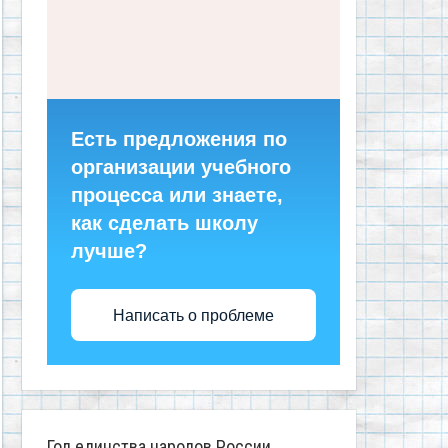
Есть предложения по
организации учебного
процесса или знаете,
как сделать школу
лучше?
Написать о проблеме
Год единства народов России