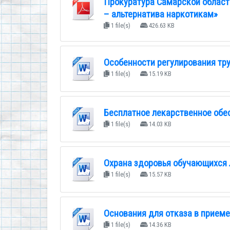
Прокуратура Самарской област
– альтернатива наркотикам»
1 file(s)
426.63 KB
Особенности регулирования тр
1 file(s)
15.19 KB
Бесплатное лекарственное обе
1 file(s)
14.03 KB
Охрана здоровья обучающихся 
1 file(s)
15.57 KB
Основания для отказа в прием
1 file(s)
14.36 KB