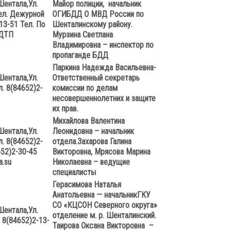
Шентала,
Ул.
Майор полиции, начальник
ел. Дежурной
ОГИБДД О МВД России по
13-51
Тел. По
Шенталинскому району.
 ДТП
Мурзина Светлана
Владимировна – инспектор по
пропаганде БДД
Паркина Надежда Васильевна-
Шентала,
Ул.
Ответственный секретарь
л. 8(84652)2-
комиссии по делам
несовершеннолетних и защите
их прав.
Михайлова Валентина
Шентала,
Ул.
Леонидовна – начальник
л. 8(84652)2-
отдела.
Захарова Галина
)2-30-45
Викторовна, Мрясова Марина
a
.
su
Николаевна – ведущие
специалисты
Герасимова Наталья
Анатольевна — начальник
ГКУ
СО «КЦСОН Северного округа»
Шентала,
Ул.
отделение м. р. Шенталинский.
. 8(84652)2-13-
Таирова Оксана Викторовна –