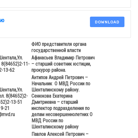
ью
DOWNLOAD
ФИО представителя органа
государственной власти
Шентала,
Ул.
Афанасьев Владимир Петрович
. 8(84652)2-11-
– старший советник юстиции,
-13-62
прокурор района.
Антипов Андрей Петрович –
Начальник О МВД России по
Шентала,
Ул.
Шенталинскому району.
ел. 8(84652)2-
Сенюкова Екатерина
)2-13-51
Дмитриевна – старший
9-21
инспектор подразделения по
@
mvd
.
ru
делам несовершеннолетних О
МВД России по
Шенталинскому району
Павлов Алексей Петрович –