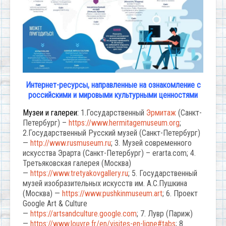
Интернет-ресурсы, направленные на ознакомление с
российскими и мировыми культурными ценностями
Музеи и галереи:
1.Государственный
Эрмитаж
(Санкт-
Петербург) –
https://www.hermitagemuseum.org
;
2.Государственный Русский музей (Санкт-Петербург)
—
http://www.rusmuseum.ru
; 3. Музей современного
искусства Эрарта (Санкт-Петербург) – erarta.com; 4.
Третьяковская галерея (Москва)
—
https://www.tretyakovgallery.ru
; 5. Государственный
музей изобразительных искусств им. А.С.Пушкина
(Москва) —
https://www.pushkinmuseum.art
; 6. Проект
Google Art & Culture
—
https://artsandculture.google.com
; 7. Лувр (Париж)
—
https://www.louvre.fr/en/visites-en-ligne#tabs
; 8.