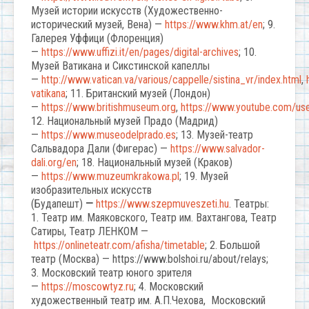
Музей истории искусств (Художественно-
исторический музей, Вена) —
https://www.khm.at/en
; 9.
Галерея Уффици (Флоренция)
—
https://www.uffizi.it/en/pages/digital-archives
; 10.
Музей Ватикана и Сикстинской капеллы
—
http://www.vatican.va/various/cappelle/sistina_vr/index.html
,
vatikana
; 11. Британский музей (Лондон)
—
https://www.britishmuseum.org
,
https://www.youtube.com/us
12. Национальный музей Прадо (Мадрид)
—
https://www.museodelprado.es
; 13. Музей-театр
Сальвадора Дали (Фигерас) —
https://www.salvador-
dali.org/en
; 18. Национальный музей (Краков)
—
https://www.muzeumkrakowa.pl
; 19. Музей
изобразительных искусств
(Будапешт)
—
https://www.szepmuveszeti.hu
. Театры:
1. Театр им. Маяковского, Театр им. Вахтангова, Театр
Сатиры, Театр ЛЕНКОМ —
https://onlineteatr.com/afisha/timetable
; 2. Большой
театр (Москва) — https://www.bolshoi.ru/about/relays;
3. Московский театр юного зрителя
—
https://moscowtyz.ru
; 4. Московский
художественный театр им. А.П.Чехова, Московский