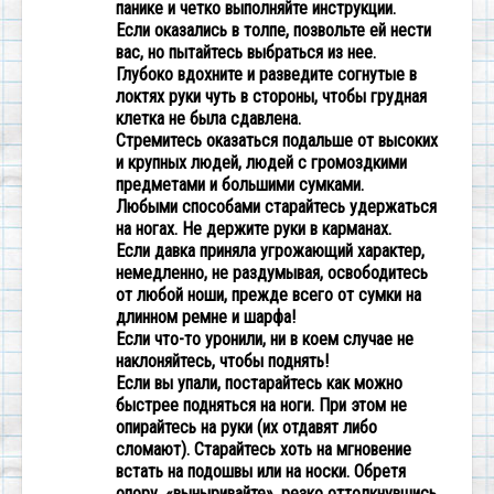
панике и четко выполняйте инструкции.
Если оказались в толпе, позвольте ей нести
вас, но пытайтесь выбраться из нее.
Глубоко вдохните и разведите согнутые в
локтях руки чуть в стороны, чтобы грудная
клетка не была сдавлена.
Стремитесь оказаться подальше от высоких
и крупных людей, людей с громоздкими
предметами и большими сумками.
Любыми способами старайтесь удержаться
на ногах. Не держите руки в карманах.
Если давка приняла угрожающий характер,
немедленно, не раздумывая, освободитесь
от любой ноши, прежде всего от сумки на
длинном ремне и шарфа!
Если что-то уронили, ни в коем случае не
наклоняйтесь, чтобы поднять!
Если вы упали, постарайтесь как можно
быстрее подняться на ноги. При этом не
опирайтесь на руки (их отдавят либо
сломают). Старайтесь хоть на мгновение
встать на подошвы или на носки. Обретя
опору, «выныривайте», резко оттолкнувшись