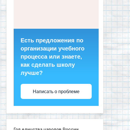
Есть предложения по
организации учебного
процесса или знаете,
как сделать школу
лучше?
Написать о проблеме
Год единства народов России