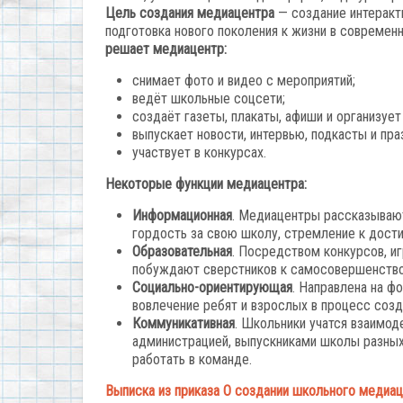
Цель создания медиацентра
— создание интеракти
подготовка нового поколения к жизни в современ
решает медиацентр:
снимает фото и видео с мероприятий;
ведёт школьные соцсети;
создаёт газеты, плакаты, афиши и организует
выпускает новости, интервью, подкасты и пра
участвует в конкурсах.
Некоторые функции медиацентра:
Информационная
. Медиацентры рассказывают
гордость за свою школу, стремление к дост
Образовательная
. Посредством конкурсов, и
побуждают сверстников к самосовершенство
Социально-ориентирующая
. Направлена на ф
вовлечение ребят и взрослых в процесс созд
Коммуникативная
. Школьники учатся взаимод
администрацией, выпускниками школы разных
работать в команде.
Выписка из приказа О создании школьного медиа