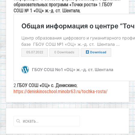
образовательных программ
«Точки роста»
1.
ГБОУ
СОШ № 1 «ОЦ» ж.-д. ст. Шентала
;
2.
ГБОУ СОШ «ОЦ» с. Денискино
;
https://deniskinoschool.minobr63.ru/tochka-rosta/