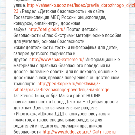
улице.
http://vahnenko.ucoz.net/index/pravila_dorozhnogo_dvizh
23
«Раздел «Детская безопасность» на сайте
Госавтоинспекции МВД России: энциклопедия,
конкурсы, онлайн-игры, дорожная
азбука.
http://deti.gibdd.ru/
Портал детской
безопасности «Спас-Экстрим»: методические пособия
для учителей, основы безопасности
жизнедеятельности, тесты и инфографика для детей,
галерея детского творчества и
другое.
http://www.spas-extreme.ru/
Информационные
материалы о правилах безопасного поведения на
дороге: полезные советы для пешеходов, основные
дорожные знаки, правила поведения в общественном
транспорте.
http://ped-kopilka.ru/vneklasnaja-
rabota/pravila-bezopasnogo-povedenija-na-doroge
Газетенок Тиша, зебра Маня и робот НОЛИК
приглашают всех в Город Детства – «Добрая дорога
детства». Для вас занимательные разделы:
«Игротека», «Школа ДДД», конкурсы рисунков и
плакатов, а также специальные разделы для
родителей и педагогов, сценарии праздников
безопасности.
http://www.dddgazeta.ru/
Сайт газеты