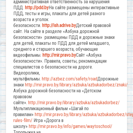
административная ответственность за нарушения
ПДД.
http://pdd.by
На сайте размещены интерактивные
ПДД, тесты и игры, плакаты для детей разного
возраста и уголок
безопасности.
http://ish.adrive.by
Детский правовой
сайт. На сайте в разделе «Азбука дорожной
безопасности» размещены ПДД и дорожные знаки
для детей, плакаты по ПДД для детей младшего,
среднего и старшего возраста, обучающие
видеофильмы.
http://mir.pravo.by
Сайт «Азбука
безопасности». Правила, советы, рекомендации
специалистов о безопасности на дороге.
Видеоролики,
мультфильмы.
http://azbez.com/safety/road
Дорожные
знаки
http://mir.pravo.by/library/azbuka/azbukadorbez/znaki/
Азбука дорожной безопасности на «Детском
правовом
сайте».
http://mir.pravo.by/library/azbuka/azbukadorbez/
Мультипликационный фильм «Шагай по
правилам»
http://mir.pravo.by/library/azbuka/azbukadorbez/ste
rules-film/
Игра «Дорога в
школу»
http://mir.pravo.by/info/games/waytoschool/
Торопыжка на