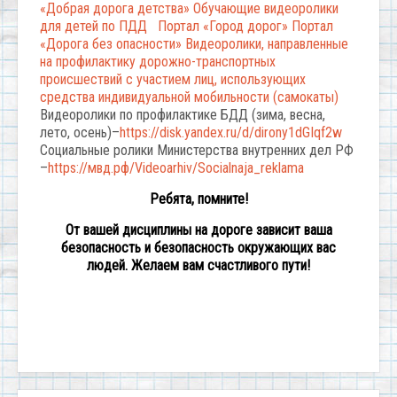
«Добрая дорога детства»
Обучающие видеоролики
для детей по ПДД
Портал «Город дорог»
Портал
«Дорога без опасности»
Видеоролики, направленные
на профилактику дорожно-транспортных
происшествий с участием лиц, использующих
средства индивидуальной мобильности (самокаты)
Видеоролики по профилактике БДД (зима, весна,
лето, осень)–
https://disk.yandex.ru/d/dirony1dGIqf2w
Социальные ролики Министерства внутренних дел РФ
–
https://мвд.рф/Videoarhiv/Socialnaja_reklama
Ребята, помните!
От вашей дисциплины на дороге зависит ваша
безопасность и безопасность окружающих вас
людей. Желаем вам счастливого пути!