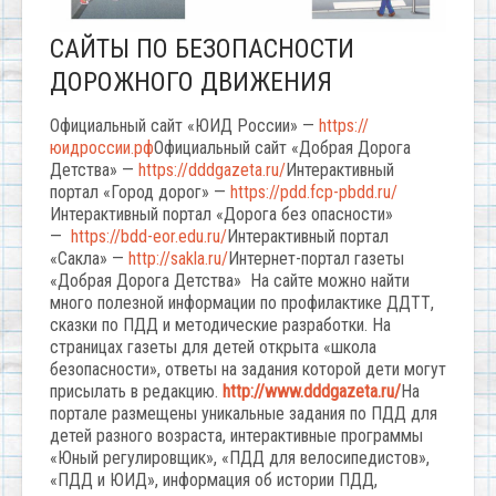
САЙТЫ ПО БЕЗОПАСНОСТИ
ДОРОЖНОГО ДВИЖЕНИЯ
Официальный сайт «ЮИД России» —
https://
юидроссии.рф
Официальный сайт «Добрая Дорога
Детства» —
https://dddgazeta.ru/
Интерактивный
портал «Город дорог» —
https://pdd.fcp-pbdd.ru/
Интерактивный портал «Дорога без опасности»
—
https://bdd-eor.edu.ru/
Интерактивный портал
«Сакла» —
http://sakla.ru/
Интернет-портал газеты
«Добрая Дорога Детства»
На сайте можно найти
много полезной информации по профилактике ДДТТ,
сказки по ПДД и методические разработки. На
страницах газеты для детей открыта «школа
безопасности», ответы на задания которой дети могут
присылать в редакцию.
http://www.dddgazeta.ru/
На
портале размещены уникальные задания по ПДД для
детей разного возраста, интерактивные программы
«Юный регулировщик», «ПДД для велосипедистов»,
«ПДД и ЮИД», информация об истории ПДД,