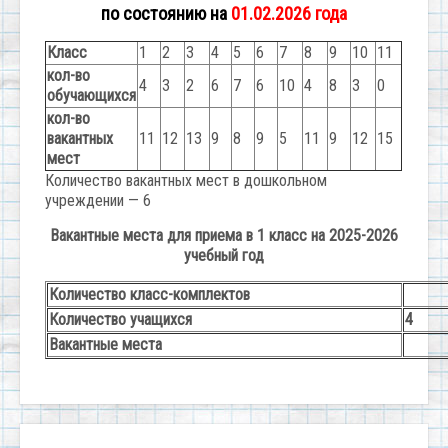
по состоянию на
01.02.2026 года
Класс
1
2
3
4
5
6
7
8
9
10
11
кол-во
4
3
2
6
7
6
10
4
8
3
0
обучающихся
кол-во
вакантных
11
12
13
9
8
9
5
11
9
12
15
мест
Количество вакантных мест в дошкольном
учреждении — 6
Вакантные места для приема в 1 класс на 2025-2026
учебный год
Количество класс-комплектов
Количество учащихся
4
Вакантные места