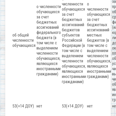
з
численности
о
о численности
пр
обучающихся
численности
обучающихся
об
за счет
обучающихся
за счет
с
бюджетных
за счет
бюджетных
фи
ассигнований
бюджетных
ассигнований
(и
бюджетов
ассигнований
федерального
ю
об общей
субъектов
местных
бюджета (в
ли
численности
Российской
бюджетов (в
том числе с
до
обучающихся
Федерации (в
том числе с
выделением
ок
том числе с
выделением
численности
п
выделением
численности
обучающихся,
о
численности
обучающихся,
являющихся
ус
обучающихся,
являющихся
иностранными
чи
являющихся
иностранными
гражданами)
в
иностранными
гражданами)
чи
гражданами)
о
я
и
г
53(+14 ДОУ)
нет
53(+14 ДОУ)
нет
не