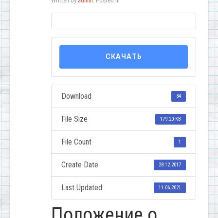
Written by
admin
. Posted in
СКАЧАТЬ
Download
34
File Size
179.20 KB
File Count
1
Create Date
28.12.2017
Last Updated
11.06.2021
Положение о