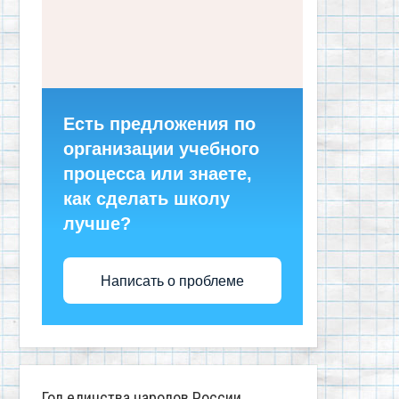
Есть предложения по
организации учебного
процесса или знаете,
как сделать школу
лучше?
Написать о проблеме
Год единства народов России