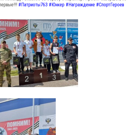
первые!!!
#Патриоты763 #Юнкер #Награждение #СпортГероев