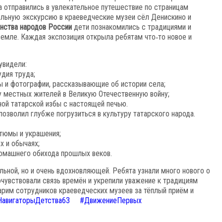
а
отправились
в
увлекательное
путешествие
по
страницам
тельную экскурсию в краеведческие музеи сёл Денискино и
нства
народов
России
дети
познакомились
с
традициями
и
емле.
Каждая
экспозиция
открыла
ребятам
что‑то
новое
и
увидели:
удия
труда;
ы
и
фотографии,
рассказывающие
об
истории
села;
у
местных
жителей
в
Великую
Отечественную
войну;
ной
татарской
избы
с
настоящей
печью.
позволил
глубже
погрузиться
в
культуру
татарского
народа.
тюмы
и
украшения;
х
и
обычаях;
омашнего
обихода
прошлых
веков.
льной,
но
и
очень
вдохновляющей.
Ребята
узнали
много
нового
о
чувствовали
связь
времён
и
укрепили
уважение
к
традициям
арим
сотрудников
краеведческих
музеев
за
тёплый
приём
и
НавигаторыДетства63
#ДвижениеПервых