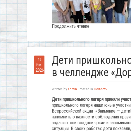
Продолжить чтение
Дети пришкольно
15
Июн
в челлендже «До
2026
Written by
admin
. Posted in
Новости
Дети
пришкольного
лагеря
приняли
учас
пришкольного
лагеря
наши
юные
участни
Всероссийской акции «Внимание — дети!
напомнить
о
важности
соблюдения
прави
заданию:
они
создали
яркие
и
запоминаю
ситуации.
В
своих
работах
дети
показали,