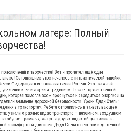
школьном лагере: Полный
ворчества!
 приключений и творчества! Вот и пролетел ещё один
агере! Сегодняшнее утро началось с патриотической линейки,
йской Федерации и исполнения гимна России. Этот важный
, уважении к её истории и традициям. После торжественной
дки
, которая помогла всем проснуться и зарядиться энергией на
 уделили внимание дорожной безопасности. Уроки Дяди Степы:
едения в транспорте».
Ребята
отправились
в
захватывающее
ств:
узнали
о
разных
видах
транспорта
— наземном,
воздушном
автобусах,
трамваях,
метро
и
других
видах
общественного
ной
и
комфортной
для
всех. Дядя Стёпа в весёлой и доступной
блюдения правил: быть внимательными, вежливыми и