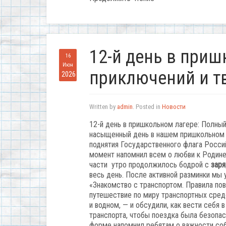
12-й день в при
16
Июн
приключений и т
2026
Written by
admin
. Posted in
Новости
12-й день в пришкольном лагере: Полный
насыщенный день в нашем пришкольном л
поднятия Государственного флага Росси
момент напомнил всем о любви к Родине
части утро продолжилось бодрой с
заря
весь день. После активной разминки мы
«Знакомство с транспортом. Правила пов
путешествие
по
миру
транспортных
сред
и
водном,
— и
обсудили,
как
вести
себя
в
транспорта,
чтобы
поездка
была
безопас
форме напомнил ребятам о важности со