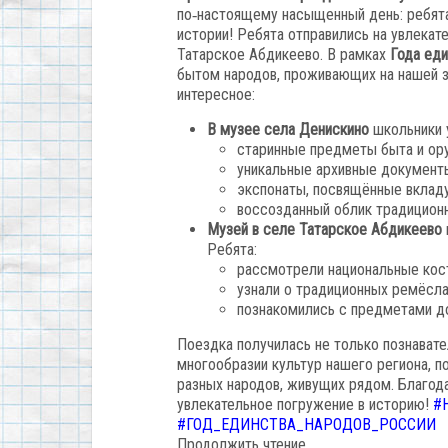
по‑настоящему
насыщенный
день:
ребят
истории! Ребята отправились на увлека
Татарское Абдикеево.
В
рамках
Года
еди
бытом
народов,
проживающих
на
нашей
з
интересное:
В
музее
села
Денискино
школьники
старинные
предметы
быта
и
ор
уникальные
архивные
документ
экспонаты,
посвящённые
вклад
воссозданный
облик
традицион
Музей
в
селе
Татарское
Абдикеево
Ребята:
рассмотрели
национальные
кос
узнали
о
традиционных
ремёсла
познакомились
с
предметами
д
Поездка
получилась
не
только
познавате
многообразии
культур
нашего
региона,
по
разных
народов,
живущих
рядом.
Благод
увлекательное
погружение
в
историю!
#
#ГОД_ЕДИНСТВА_НАРОДОВ_РОССИИ
Продолжить чтение