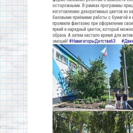
осторожными.
В
рамках
программы
приш
изготовлению
декоративных
цветов
из
ка
базовыми
приёмами
работы
с
бумагой
и
проявили
фантазию
при
оформлении
свои
яркий
и
нарядный
цветок,
который
можн
образа.
А затем настало время для актив
эмоций!
#НавигаторыДетства63
#Дви