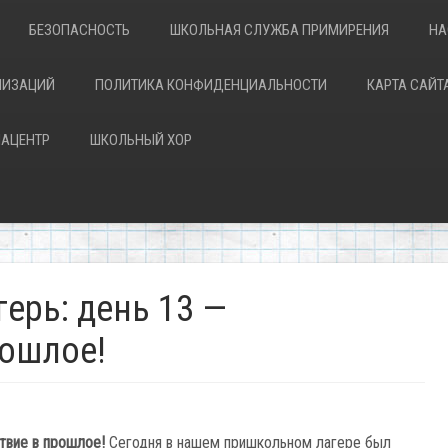
БЕЗОПАСНОСТЬ
ШКОЛЬНАЯ СЛУЖБА ПРИМИРЕНИЯ
НА
НИЗАЦИЙ
ПОЛИТИКА КОНФИДЕНЦИАЛЬНОСТИ
КАРТА САЙТ
АЦЕНТР
ШКОЛЬНЫЙ ХОР
ерь: день 13 —
рошлое!
твие
в
прошлое!
Сегодня
в
нашем
пришкольном
лагере
был