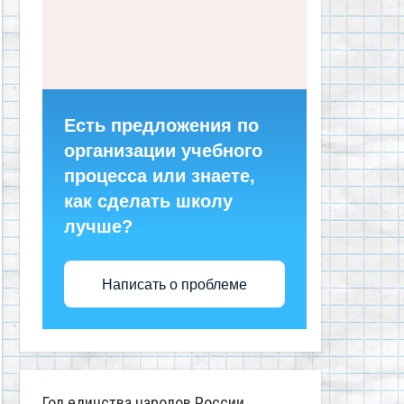
Есть предложения по
организации учебного
процесса или знаете,
как сделать школу
лучше?
Написать о проблеме
Год единства народов России