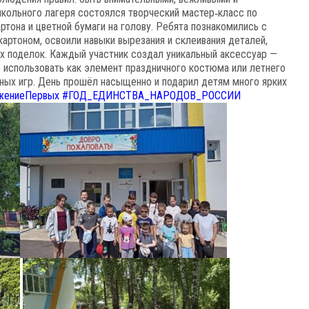
кольного
лагеря
состоялся
творческий
мастер‑класс
по
ртона
и
цветной
бумаги
на
голову.
Ребята
познакомились
с
картоном,
освоили
навыки
вырезания
и
склеивания
деталей,
х
поделок.
Каждый
участник
создал
уникальный
аксессуар
—
о
использовать
как
элемент
праздничного
костюма
или
летнего
ных игр. День прошёл насыщенно и подарил детям много ярких
жениеПервых
#ГОД_ЕДИНСТВА_НАРОДОВ_РОССИИ