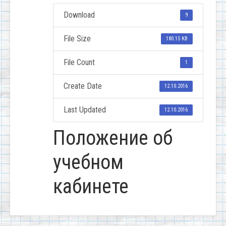
Download
9
File Size
180.15 KB
File Count
1
Create Date
12.10.2016
Last Updated
12.10.2016
Положение об
учебном
кабинете