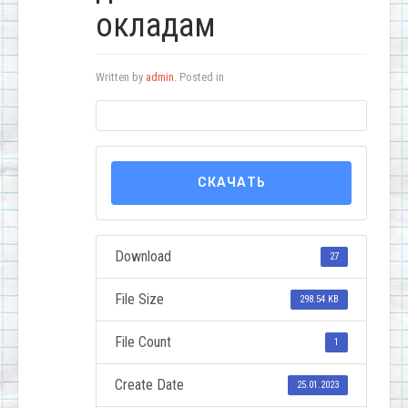
окладам
Written by
admin
. Posted in
СКАЧАТЬ
Download
27
File Size
298.54 KB
File Count
1
Create Date
25.01.2023