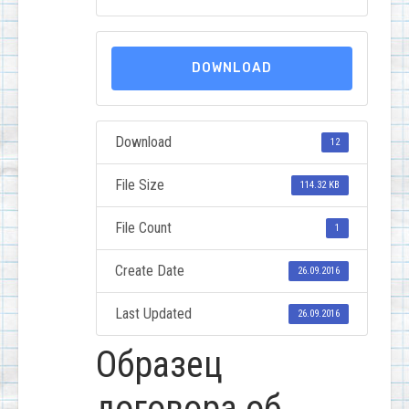
DOWNLOAD
Download
12
File Size
114.32 KB
File Count
1
Create Date
26.09.2016
Last Updated
26.09.2016
Образец
договора об