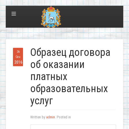
Образец договора
26
Сен
об оказании
2016
платных
образовательных
услуг
Written by
admin
. Posted in