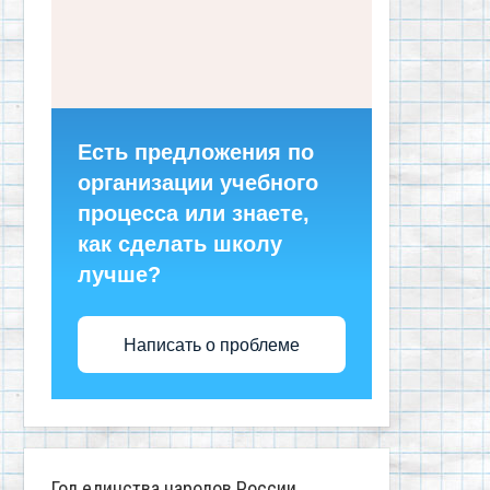
Есть предложения по
организации учебного
процесса или знаете,
как сделать школу
лучше?
Написать о проблеме
Год единства народов России