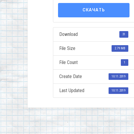
СКАЧАТЬ
Download
31
File Size
2.79 MB
File Count
1
Create Date
10.11.2019
Last Updated
10.11.2019