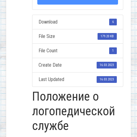
Download
6
File Size
179.20 KB
File Count
1
Create Date
16.03.2023
Last Updated
16.03.2023
Положение о
логопедической
службе