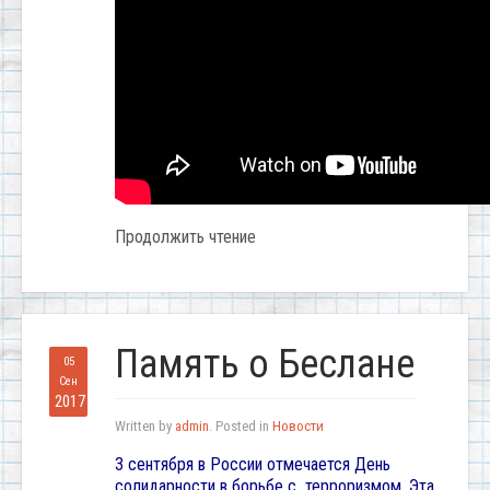
Продолжить чтение
Память о Беслане
05
Сен
2017
Written by
admin
. Posted in
Новости
3 сентября в России отмечается День
солидарности в борьбе с терроризмом. Эта