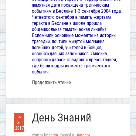
памятная дата посвящена трагическим
событиям в Беслане 1-3 сентября 2004 года.
Четвертого сентября в память жертвам
теракта в Беслане в школе прошла
общешкольная тематическая линейка.
Вспомнили основные моменты из истории
трагедии, почтили минутой молчания
погибших детей, учителей и бойцов,
освобождавших заложников. Линейка
сопровождалась слайдовой презентацией,
где были кадры из места трагического
события.
Продолжить чтение
День Знаний
05
Сен
2017
Written by
admin
. Posted in
Новости